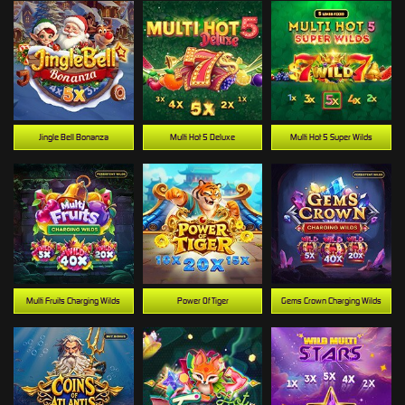
Jingle Bell Bonanza
Multi Hot 5 Deluxe
Multi Hot 5 Super Wilds
Multi Fruits Charging Wilds
Power Of Tiger
Gems Crown Charging Wilds