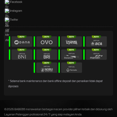
Facebook
Instagram
Twitter
* Selama bank maintenance dan bank offline deposit dan penarikan tidak dapat
diproses
©2026 BABE88 menawarkan berbagai macam provider pilihan terbaik dan didukung oleh
Layanan Pelanggan profesional 24/7 yang siap melayani Anda.