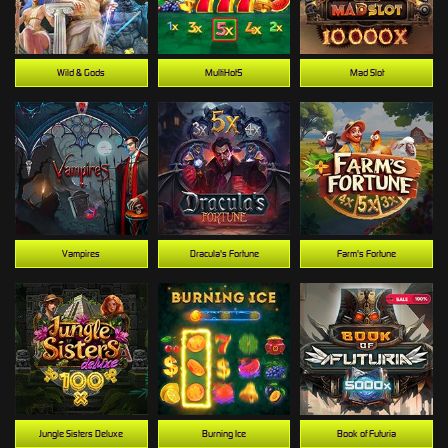
Wild & Gods
MultiHot5
Mad Slot
Vampires
Dracula's Fortune
Farm's Fortune
Jungle Sisters Deluxe
Burning Ice
Book of Futuria