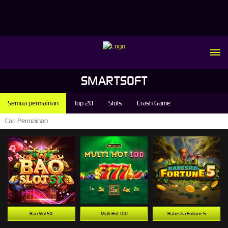
SMARTSOFT
Semua permainan
Top 20
Slots
Crash Game
Bao Slot 5X
Multi Hot 100
Habesha Fortune 5