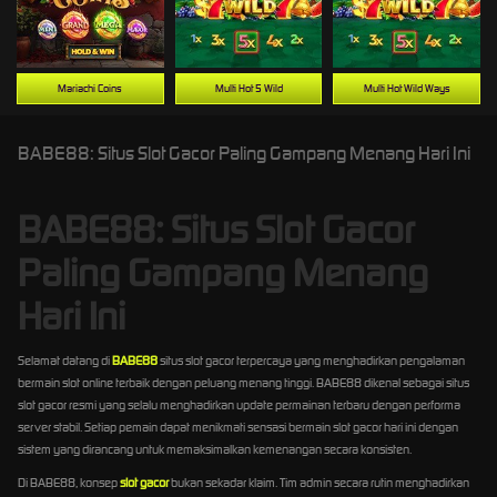
Mariachi Coins
Multi Hot 5 Wild
Multi Hot Wild Ways
BABE88: Situs Slot Gacor Paling Gampang Menang Hari Ini
BABE88: Situs Slot Gacor
Paling Gampang Menang
Hari Ini
Selamat datang di
BABE88
situs slot gacor terpercaya yang menghadirkan pengalaman
bermain slot online terbaik dengan peluang menang tinggi. BABE88 dikenal sebagai situs
slot gacor resmi yang selalu menghadirkan update permainan terbaru dengan performa
server stabil. Setiap pemain dapat menikmati sensasi bermain slot gacor hari ini dengan
sistem yang dirancang untuk memaksimalkan kemenangan secara konsisten.
Di BABE88, konsep
slot gacor
bukan sekadar klaim. Tim admin secara rutin menghadirkan