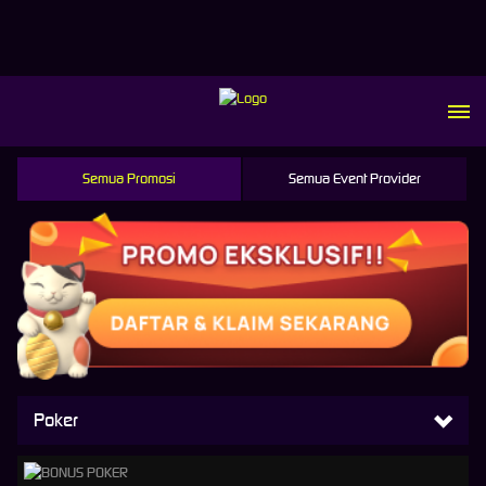
Semua Promosi
Semua Event Provider
Poker