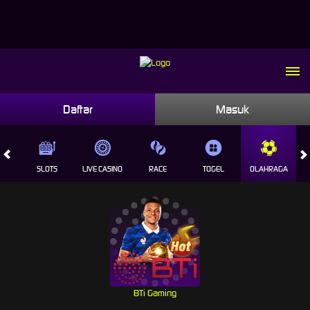
Daftar
Masuk
MES
SLOTS
LIVE CASINO
RACE
TOGEL
OLAHRAGA
C
BTi Gaming