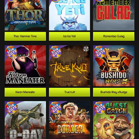
Thor: Hammer Time
Ice Ice Yeti
Remember Gulag
Karen Maneater
True kult
Bushido Way xNudge