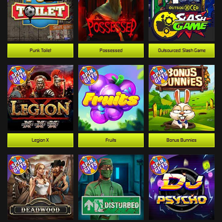
Punk Toilet
Possessed
Outsourced: Slash Game
Legion X
Fruits
Bonus Bunnies