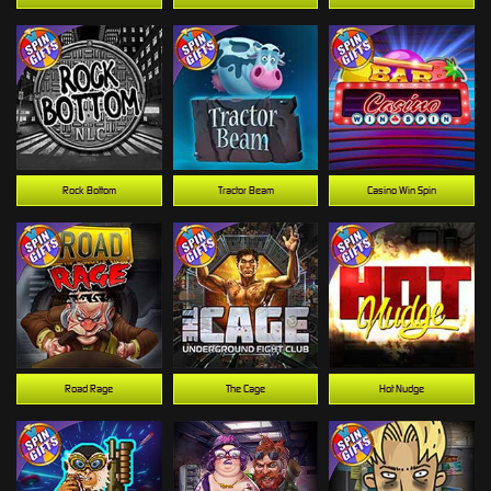
Rock Bottom
Tractor Beam
Casino Win Spin
Road Rage
The Cage
Hot Nudge