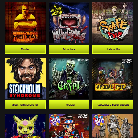
Mental
Munchies
Skate or Die
Stockholm Syndrome
The Crypt
Apocalypse Super xNudge