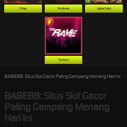
D Day
The Border
Ugliest Catch
The Rave
BABE88: Situs Slot Gacor Paling Gampang Menang Hari Ini
BABE88: Situs Slot Gacor
Paling Gampang Menang
Hari Ini