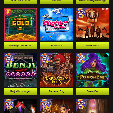
Brick Snake 2000
Starstruck
Warrior Graveyard xNudge
Monkey's Gold xPays
Flight Mode
Little Bighorn
Benji Killed in Vegas
Barbarian Fury
Poison Eve