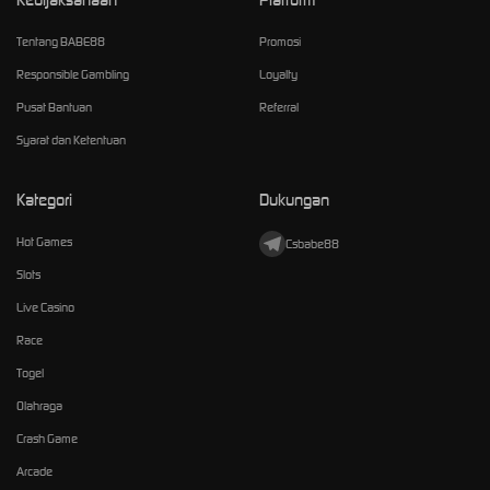
Tentang BABE88
Promosi
Responsible Gambling
Loyalty
Pusat Bantuan
Referral
Syarat dan Ketentuan
Kategori
Dukungan
Hot Games
Csbabe88
Slots
Live Casino
Race
Togel
Olahraga
Crash Game
Arcade