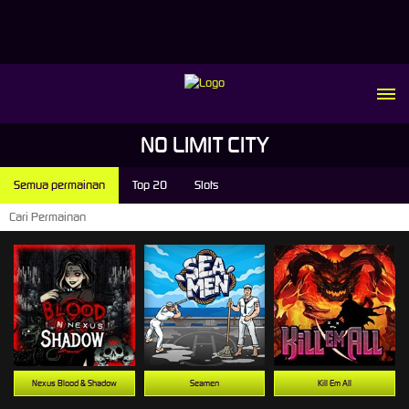
NO LIMIT CITY
Semua permainan
Top 20
Slots
Nexus Blood & Shadow
Seamen
Kill Em All