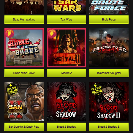
Dead Men Walking
Tsar Wars
Brute Force
Home of the Brave
Mental 2
Tombstone Slaughter
San Quentin 2: Death Row
Blood & Shadow
Blood & Shadow 2