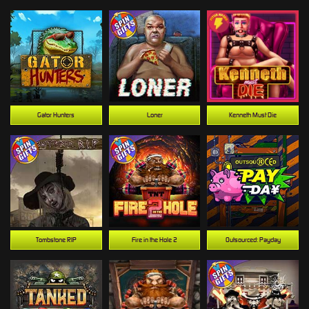
Gator Hunters
Loner
Kenneth Must Die
Tombstone RIP
Fire in the Hole 2
Outsourced: Payday