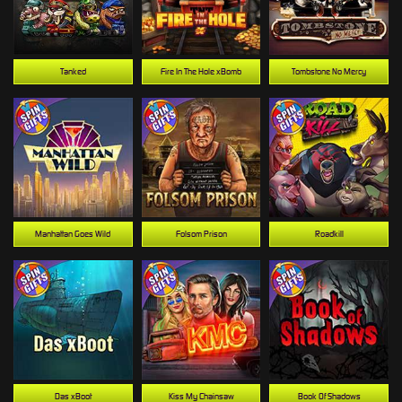
Tanked
Fire In The Hole xBomb
Tombstone No Mercy
Manhattan Goes Wild
Folsom Prison
Roadkill
Das xBoot
Kiss My Chainsaw
Book Of Shadows