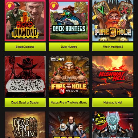
Blood Diamond
Duck Hunters
Fire in the Hole 3
Dead, Dead, or Deader
Nexus Fire In The Hole xBomb
Highway to Hell