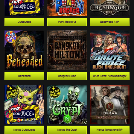
Outsourced
Punk Rocker 2
Deadwood R.I.P
Beheaded
Bangkok Hilton
Brute Force: Alien Onslaught
Nexus Outsourced
Nexus The Crypt
Nexus Tombstone RIP