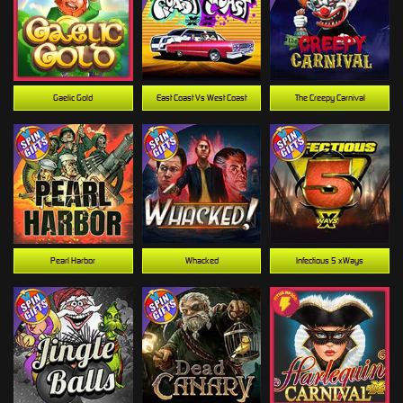
Gaelic Gold
East Coast Vs West Coast
The Creepy Carnival
Pearl Harbor
Whacked
Infectious 5 xWays