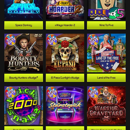
Space Donkey
xWays Hoarder 2
Nine To Five
Bounty Hunters xNudge®
El Pasa Gunfight xNudge
Land of the Free