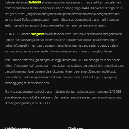
Selamat datang di
BABE88
situs slot gacor terpercaya yang menghadirkan pengalaman
bermain slot online terbaik dengan peluang menang tinggi. BABE88 dikenal sebagai situs
slot gacor resmi yang selalu menghadirkan update permainan terbaru dengan performa
server stabil. Setiap pemain dapat menikmati sensasi bermain slot gacor hari ini dengan
sistem yang dirancang untuk memaksimalkan kemenangan secara konsisten.
Di BABE88, konsep
slot gacor
bukan sekadar klaim. Tim admin secara rutin menghadirkan
update bocoran slot gacor hari ini berdasarkan data permainan dan pola kemenangan
terkini. Informasi ini membantu pemain menentukan game yang sedang berada dalam
kondisi on fire, sehingga setiap taruhan memiliki peluang menang yang lebih besar.
Kemudahan bermain juga menjadi keunggulan utama BABE88 sebagai situs slot online
pilihan. Proses pendaftaran cepat, transaksi aman, serta sistem deposit dan penarikan dana
yang efisien membuat pemain bisa fokus menikmati permainan. Dengan modal kecil,
pemain tetap berkesempatan meraih kemenangan besar melalui slot gacor gampang
menang yang tersedia setiap hari.
Jika Anda sedang mencari slot gacor malam ini dengan peluang cuan maksimal, BABE88
adalah jawabannya. Daftar sekarang dan rasakan sendiri sensasi bermain slot gacor yang
sesungguhnya hanya di BABE88!
Kebijaksanaan
Platform