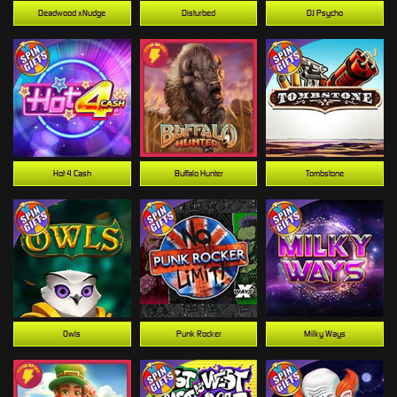
Deadwood xNudge
Disturbed
DJ Psycho
Hot 4 Cash
Buffalo Hunter
Tombstone
Owls
Punk Rocker
Milky Ways