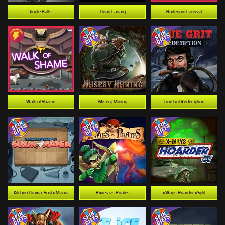
Jingle Balls
Dead Canary
Harlequin Carnival
Walk of Shame
Misery Mining
True Grit Redemption
Kitchen Drama: Sushi Mania
Pixies vs Pirates
xWays Hoarder xSplit