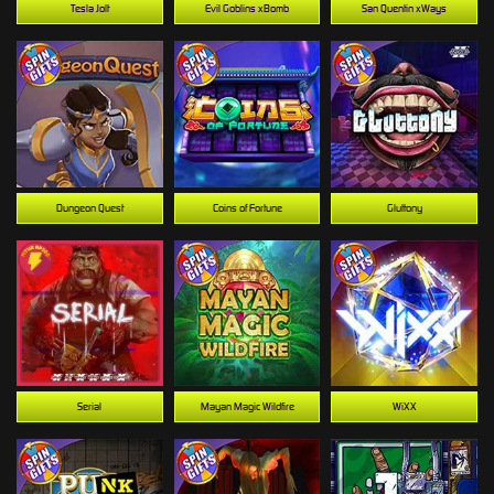
Tesla Jolt
Evil Goblins xBomb
San Quentin xWays
Dungeon Quest
Coins of Fortune
Gluttony
Serial
Mayan Magic Wildfire
WiXX