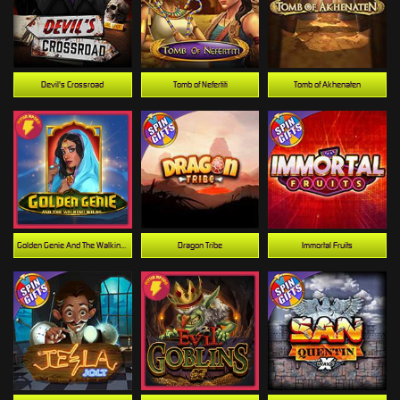
Devil's Crossroad
Tomb of Nefertiti
Tomb of Akhenaten
Golden Genie And The Walking Wilds
Dragon Tribe
Immortal Fruits