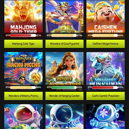
RTP
81%
RTP
87%
RTP
85%
Mahjong Gold: Tiger
Wonders of Giza Pyramid
CaiShen Mega Fortune
RTP
86%
RTP
92%
RTP
83%
Wonders of Machu Picchu
Wonder of Hanging Garden
God's Gambit: Poseidon