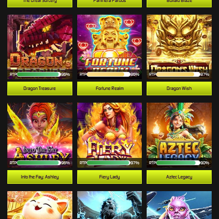
The Great Sorcery
Panthera Pardus
Buffalo Blaze
RTP
96%
RTP
86%
RTP
87%
Dragon Treasure
Fortune Realm
Dragon Wish
RTP
96%
RTP
97%
RTP
90%
Into the Fay: Ashley
Fiery Lady
Aztec Legacy