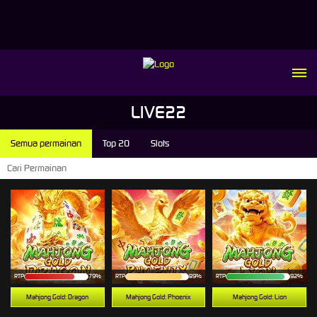
LIVE22
Semua permainan
Top 20
Slots
RTP
79%
RTP
89%
RTP
92%
Mahjong Gold: Dragon
Mahjong Gold: Phoenix
Mahjong Gold: Lion