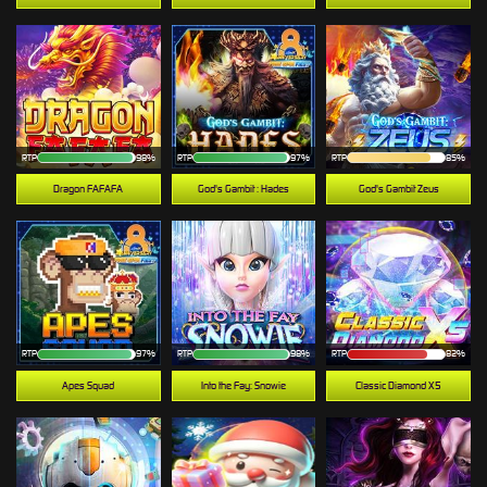
RTP
98%
RTP
97%
RTP
85%
Dragon FAFAFA
God's Gambit : Hades
God's Gambit Zeus
RTP
97%
RTP
98%
RTP
82%
Apes Squad
Into the Fay: Snowie
Classic Diamond X5