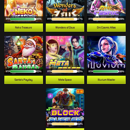
RTP
95%
RTP
87%
RTP
89%
Neko Treasure
Wonders of Zeus
Oni Cosmic Atlas
RTP
93%
RTP
85%
RTP
98%
Santa's Payday
Meta Space
Illuvium Master
RTP
88%