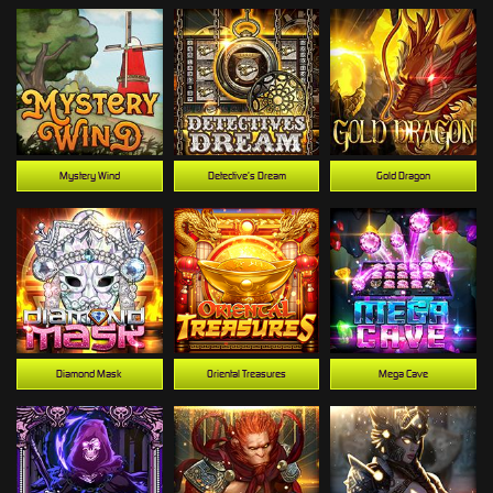
Mystery Wind
Detective’s Dream
Gold Dragon
Diamond Mask
Oriental Treasures
Mega Cave