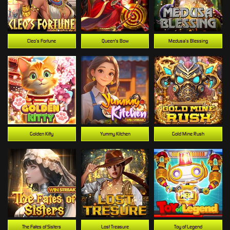
Cleo’s Fortune
Queen's Bow
Medusa’s Blessing
Golden Kitty
Yummy Kitchen
Gold Mine Rush
The Fates of Sisters
Lost Treasure
Toy of Legend