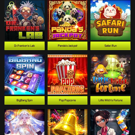
Dr.Franken’s Lab
Panda’s Jackpot
Safari Run
BigBang Spin
Pop Popcorns
Little Witch's Fortune