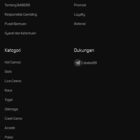
Tentang BABE88
Promosi
Responsible Gambling
Loyalty
Pusat Bantuan
Referral
Syarat dan Ketentuan
Kategori
Dukungan
Hot Games
Csbabe88
Slots
Live Casino
Race
Togel
Olahraga
Crash Game
Arcade
Poker