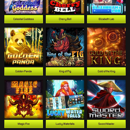
Celestial Goddess
Cherry Bell
Elizabeth Lab
Golden Panda
King of Pig
Gold of the King
Magic Fire
Lucky Waterfalls
Sword Master