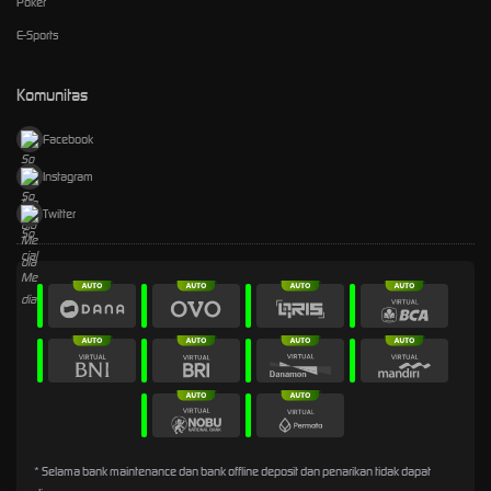
Poker
E-Sports
Komunitas
Facebook
Instagram
Twitter
* Selama bank maintenance dan bank offline deposit dan penarikan tidak dapat