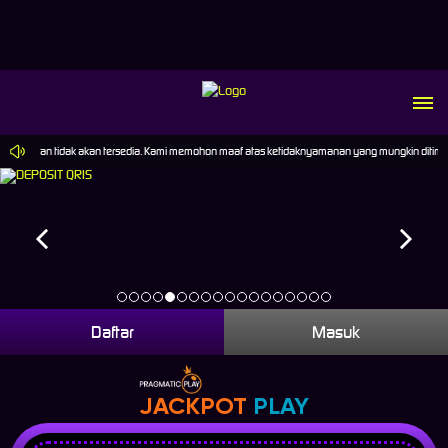
s permainan tidak akan tersedia. Kami memohon maaf atas ketidaknyamanan yang mungkin ditimbu
Daftar
Masuk
JACKPOT
PLAY