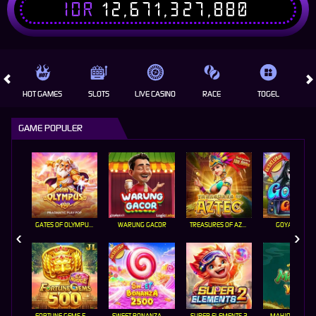
IDR
12,671,327,947
HOT GAMES
SLOTS
LIVE CASINO
RACE
TOGEL
OL
GAME POPULER
GATES OF OLYMPUS POP
WARUNG GACOR
TREASURES OF AZTEC
GOYANG GAI
FORTUNE GEMS 500
SWEET BONANZA 2500
SUPER ELEMENTS 2
MAHJONG WAYS