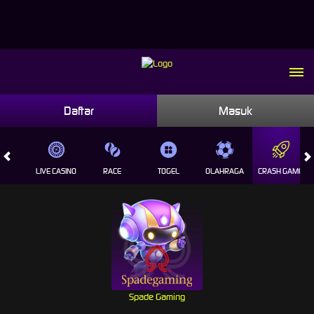
Daftar
Masuk
OTS
LIVE CASINO
RACE
TOGEL
OLAHRAGA
CRASH GAME
Spade Gaming