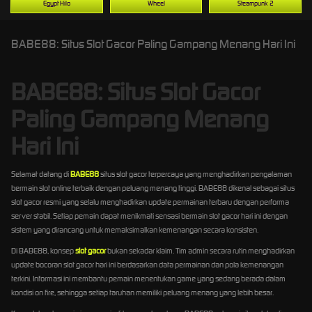
Egypt Hilo
Wheel
Steampunk 2
BABE88: Situs Slot Gacor Paling Gampang Menang Hari Ini
BABE88: Situs Slot Gacor
Paling Gampang Menang
Hari Ini
Selamat datang di
BABE88
situs slot gacor terpercaya yang menghadirkan pengalaman
bermain slot online terbaik dengan peluang menang tinggi. BABE88 dikenal sebagai situs
slot gacor resmi yang selalu menghadirkan update permainan terbaru dengan performa
server stabil. Setiap pemain dapat menikmati sensasi bermain slot gacor hari ini dengan
sistem yang dirancang untuk memaksimalkan kemenangan secara konsisten.
Di BABE88, konsep
slot gacor
bukan sekadar klaim. Tim admin secara rutin menghadirkan
update bocoran slot gacor hari ini berdasarkan data permainan dan pola kemenangan
terkini. Informasi ini membantu pemain menentukan game yang sedang berada dalam
kondisi on fire, sehingga setiap taruhan memiliki peluang menang yang lebih besar.