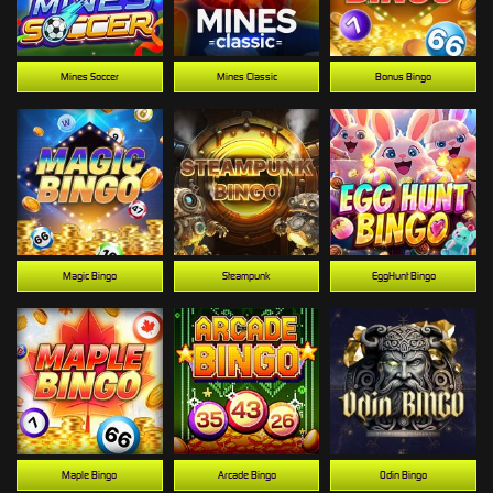
Mines Soccer
Mines Classic
Bonus Bingo
Magic Bingo
Steampunk
EggHunt Bingo
Maple Bingo
Arcade Bingo
Odin Bingo