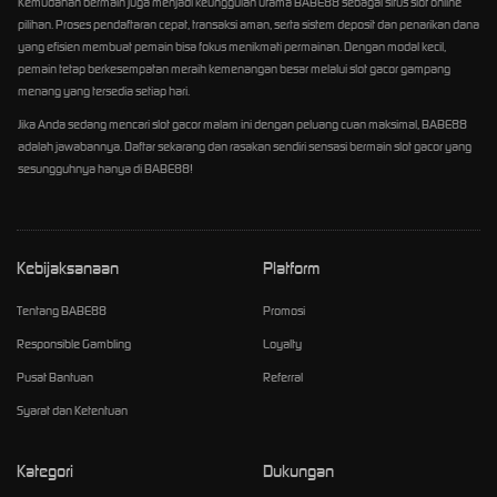
Kemudahan bermain juga menjadi keunggulan utama BABE88 sebagai situs slot online
pilihan. Proses pendaftaran cepat, transaksi aman, serta sistem deposit dan penarikan dana
yang efisien membuat pemain bisa fokus menikmati permainan. Dengan modal kecil,
pemain tetap berkesempatan meraih kemenangan besar melalui slot gacor gampang
menang yang tersedia setiap hari.
Jika Anda sedang mencari slot gacor malam ini dengan peluang cuan maksimal, BABE88
adalah jawabannya. Daftar sekarang dan rasakan sendiri sensasi bermain slot gacor yang
sesungguhnya hanya di BABE88!
Kebijaksanaan
Platform
Tentang BABE88
Promosi
Responsible Gambling
Loyalty
Pusat Bantuan
Referral
Syarat dan Ketentuan
Kategori
Dukungan