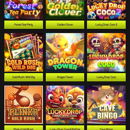
Forest Tea Party
Golden Clover
Lucky Drop: Coco 2
Gold Rush: Wild Dig
Dragon Tower
Lucky Drop-Coco
Plinko Gold Rush
Lucky Drop-GongXiFaChai
Cave Bingo