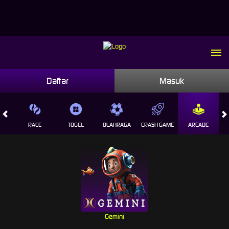
Daftar
Masuk
SINO
RACE
TOGEL
OLAHRAGA
CRASH GAME
ARCADE
Gemini