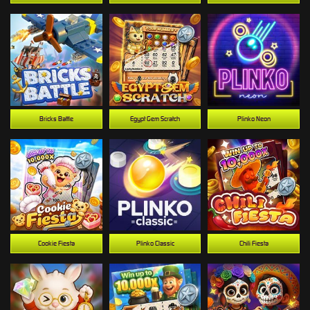
Bricks Battle
Egypt Gem Scratch
Plinko Neon
Cookie Fiesta
Plinko Classic
Chili Fiesta