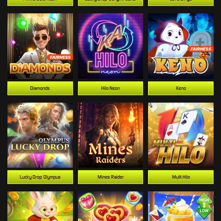
Diamonds
Hilo Neon
Keno
Lucky Drop-Olympus
Mines Raider
Multi Hilo