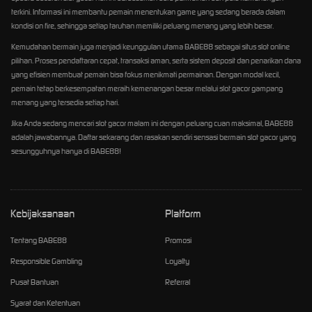
terkini. Informasi ini membantu pemain menentukan game yang sedang berada dalam
kondisi on fire, sehingga setiap taruhan memiliki peluang menang yang lebih besar.
Kemudahan bermain juga menjadi keunggulan utama BABE88 sebagai situs slot online
pilihan. Proses pendaftaran cepat, transaksi aman, serta sistem deposit dan penarikan dana
yang efisien membuat pemain bisa fokus menikmati permainan. Dengan modal kecil,
pemain tetap berkesempatan meraih kemenangan besar melalui slot gacor gampang
menang yang tersedia setiap hari.
Jika Anda sedang mencari slot gacor malam ini dengan peluang cuan maksimal, BABE88
adalah jawabannya. Daftar sekarang dan rasakan sendiri sensasi bermain slot gacor yang
sesungguhnya hanya di BABE88!
Kebijaksanaan
Platform
Tentang BABE88
Promosi
Responsible Gambling
Loyalty
Pusat Bantuan
Referral
Syarat dan Ketentuan