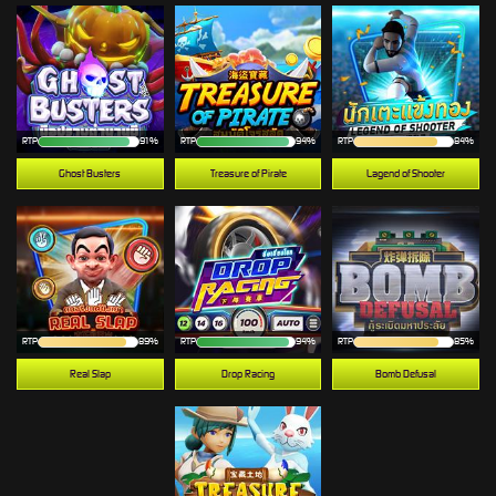
RTP
91%
RTP
94%
RTP
84%
Ghost Busters
Treasure of Pirate
Lagend of Shooter
RTP
89%
RTP
94%
RTP
85%
Real Slap
Drop Racing
Bomb Defusal