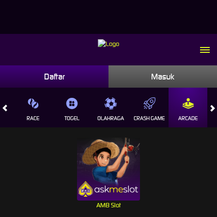
Daftar
Masuk
SINO
RACE
TOGEL
OLAHRAGA
CRASH GAME
ARCADE
AMB Slot