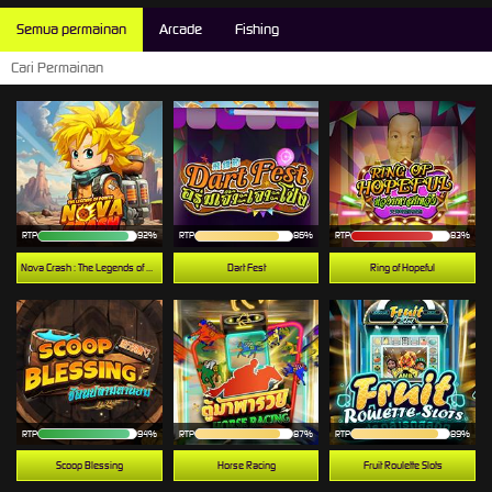
Semua permainan
Arcade
Fishing
RTP
92%
RTP
86%
RTP
83%
Nova Crash : The Legends of Power
Dart Fest
Ring of Hopeful
RTP
94%
RTP
87%
RTP
89%
Scoop Blessing
Horse Racing
Fruit Roulette Slots