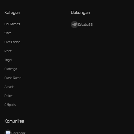
Kategori
Dukungan
Hot Games
Csbabe88
Slots
Live Casino
Race
Togel
Olahraga
Crash Game
Arcade
Poker
E-Sports
Komunitas
Facebook