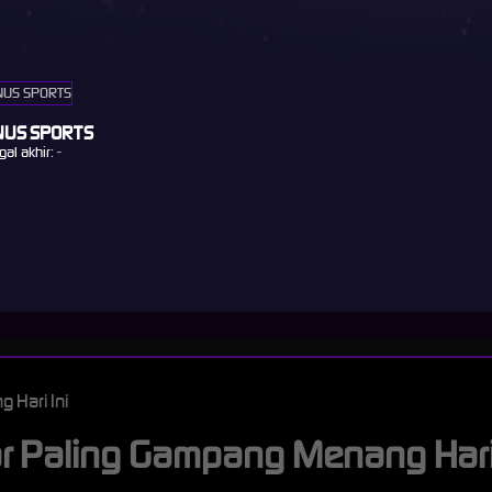
US SPORTS
gal akhir:
-
 Hari Ini
or Paling Gampang Menang Hari 