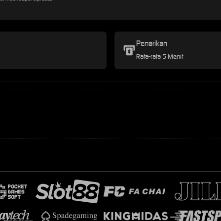
Penarikan
Rata-rata 5 Menit