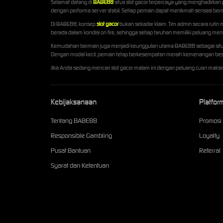
Selamat datang di
BABE88
situs slot gacor terpercaya yang menghadirkan
dengan performa server stabil. Setiap pemain dapat menikmati sensasi ber
Di BABE88, konsep
slot gacor
bukan sekadar klaim. Tim admin secara rutin
berada dalam kondisi on fire, sehingga setiap taruhan memiliki peluang men
Kemudahan bermain juga menjadi keunggulan utama BABE88 sebagai situs sl
Dengan modal kecil, pemain tetap berkesempatan meraih kemenangan besar
Jika Anda sedang mencari slot gacor malam ini dengan peluang cuan maks
Kebijaksanaan
Platfor
Tentang BABE88
Promosi
Responsible Gambling
Loyalty
Pusat Bantuan
Referral
Syarat dan Ketentuan