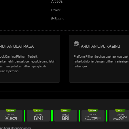
Arcade
Poker
E-Sports
RUHAN OLAHRAGA
TARUHAN LIVE KASINO
ook Gaming Platform Terbaik
Platform Pilihan bagi perusahaan-perusa
kan lebih banyak game, odds yang lebih
terbaik di dunia, dengan pilihan variasi g
 dan menyediakan pilihan yang lebih
terbanyak
untuk pemain.
an tidak dapat diproses