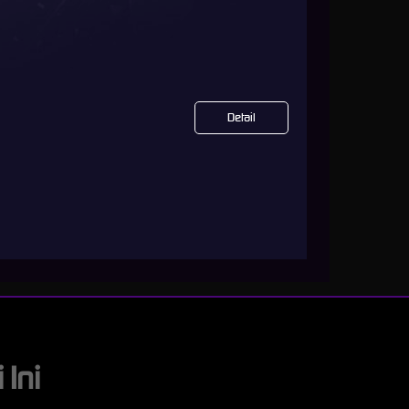
Detail
Ini