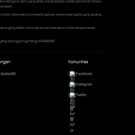
itus slot gacor resmi yang selalu menghadirkan update permainan terbaru
onsisten.
gan terkini. Informasi ini membantu pemain menentukan game yang sedang
an dana yang efisien membuat pemain bisa fokus menikmati permainan.
cor yang sesungguhnya hanya di BABE88!
ungan
Komunitas
Csbabe88
Facebook
Instagram
Twitter