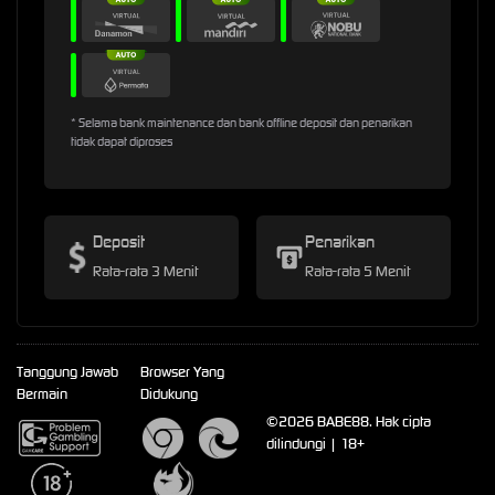
* Selama bank maintenance dan bank offline deposit dan penarikan
tidak dapat diproses
Deposit
Penarikan
Rata-rata 3 Menit
Rata-rata 5 Menit
Tanggung Jawab
Browser Yang
Bermain
Didukung
©2026 BABE88. Hak cipta
dilindungi | 18+