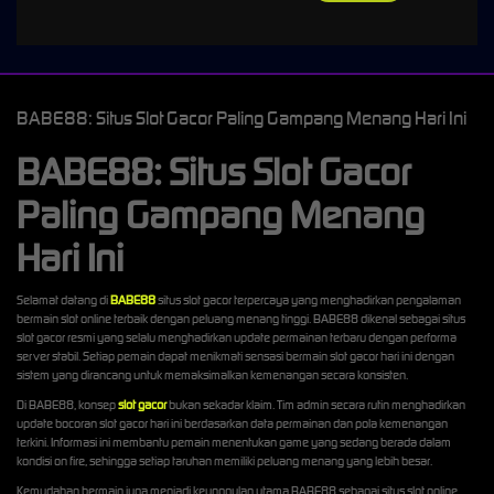
BABE88: Situs Slot Gacor Paling Gampang Menang Hari Ini
BABE88: Situs Slot Gacor
Paling Gampang Menang
Hari Ini
Selamat datang di
BABE88
situs slot gacor terpercaya yang menghadirkan pengalaman
bermain slot online terbaik dengan peluang menang tinggi. BABE88 dikenal sebagai situs
slot gacor resmi yang selalu menghadirkan update permainan terbaru dengan performa
server stabil. Setiap pemain dapat menikmati sensasi bermain slot gacor hari ini dengan
sistem yang dirancang untuk memaksimalkan kemenangan secara konsisten.
Di BABE88, konsep
slot gacor
bukan sekadar klaim. Tim admin secara rutin menghadirkan
update bocoran slot gacor hari ini berdasarkan data permainan dan pola kemenangan
terkini. Informasi ini membantu pemain menentukan game yang sedang berada dalam
kondisi on fire, sehingga setiap taruhan memiliki peluang menang yang lebih besar.
Kemudahan bermain juga menjadi keunggulan utama BABE88 sebagai situs slot online