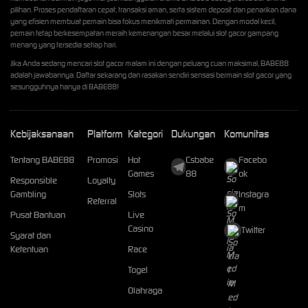
pilihan. Proses pendaftaran cepat, transaksi aman, serta sistem deposit dan penarikan dana
yang efisien membuat pemain bisa fokus menikmati permainan. Dengan modal kecil,
pemain tetap berkesempatan meraih kemenangan besar melalui slot gacor gampang
menang yang tersedia setiap hari.
Jika Anda sedang mencari slot gacor malam ini dengan peluang cuan maksimal, BABE88
adalah jawabannya. Daftar sekarang dan rasakan sendiri sensasi bermain slot gacor yang
sesungguhnya hanya di BABE88!
Kebijaksanaan
Platform
Kategori
Dukungan
Komunitas
Tentang BABE88
Promosi
Hot
Csbabe
Facebo
Games
88
ok
Responsible
Loyalty
Gambling
Slots
Instagra
Referral
m
Pusat Bantuan
Live
Casino
Twitter
Syarat dan
Ketentuan
Race
Togel
Olahraga