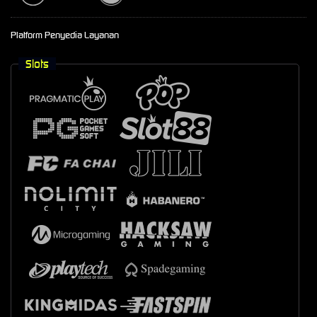
Platform Penyedia Layanan
Slots