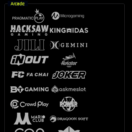
Arcade