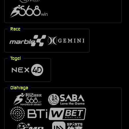
Race
Togel
Olahraga