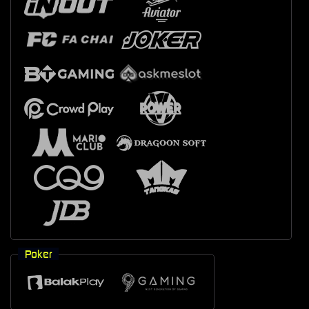
Poker