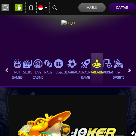
MASUK
DAFTAR
HOT
SLOTS
LIVE
RACE
TOGEL
OLAHRAGA
CRASH
ARCADE
POKER
E-
PROMO
GAMES
CASINO
GAME
SPORTS